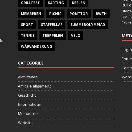
GRILLFEST
KARTING
KEELEN
Rull 
Bier
MEMBEREN
PICNIC
PONTTOR
RWTH
Die G
Ecker
SPORT
STAFFELLAF
SUMMEROLYMPIAD
MET
TENNIS
TREPPELEN
VELO
de
WÄIWANDERUNG
Log in
Entri
CATEGORIES
Comm
Aktivitéiten
WordP
Amicale allgeméng
Geschicht
Informatioun
Memberen
Website