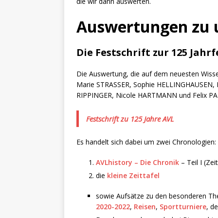
die wir dann auswerten.
Auswertungen zu u
Die Festschrift zur 125 Jahrf
Die Auswertung, die auf dem neuesten Wissen
Marie STRASSER, Sophie HELLINGHAUSEN, Pa
RIPPINGER, Nicole HARTMANN und Felix PA
Festschrift zu 125 Jahre AVL
Es handelt sich dabei um zwei Chronologien:
AVLhistory – Die Chronik
– Teil I (Ze
die
kleine Zeittafel
sowie Aufsätze zu den besonderen 
2020-2022
,
Reisen
,
Sportturniere
, d