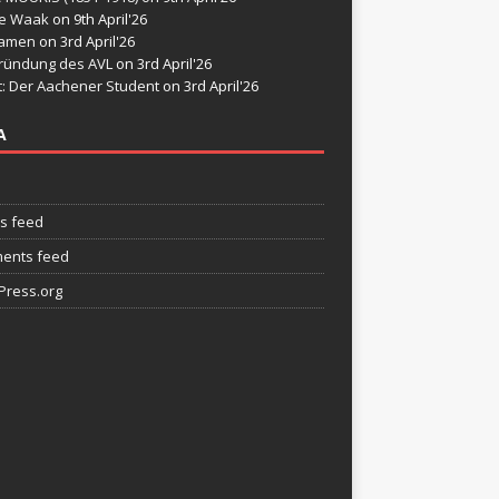
de Waak
on 9th April'26
namen
on 3rd April'26
ründung des AVL
on 3rd April'26
t: Der Aachener Student
on 3rd April'26
A
es feed
ents feed
ress.org