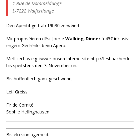
1 Rue de Dommeldange
L-7222 Walferdange
Den Aperitif gëtt ab 19h30 zerwéiert.
Mir proposéieren dëst Joer e
Walking-Dinner
à 45€ inklusiv
engem Gedrénks beim Apero.
Mellt iech w.e.g. iwwer onsen Internetsite http://test.aachen.lu
bis spéitstens den 7. November un.
Bis hoffentlech ganz geschwenn,
Léif Gréiss,
Fir de Comité
Sophie Hellinghausen
Bis elo sinn ugemeld.