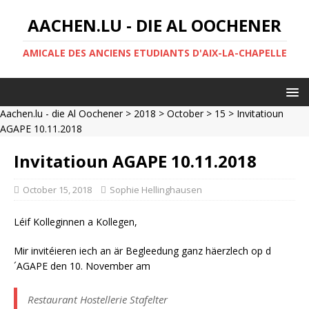
AACHEN.LU - DIE AL OOCHENER
AMICALE DES ANCIENS ETUDIANTS D'AIX-LA-CHAPELLE
Aachen.lu - die Al Oochener
>
2018
>
October
>
15
> Invitatioun
AGAPE 10.11.2018
Invitatioun AGAPE 10.11.2018
October 15, 2018
Sophie Hellinghausen
Léif Kolleginnen a Kollegen,
Mir invitéieren iech an är Begleedung ganz häerzlech op d
´AGAPE den 10. November am
Restaurant Hostellerie Stafelter