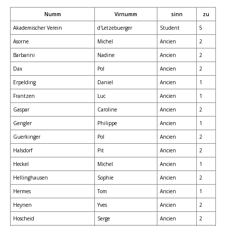
Numm
Virnumm
sinn
zu
Akademischer Verein
d'Letzebuerger
Student
5
Asorne
Michel
Ancien
2
Barbarini
Nadine
Ancien
2
Dax
Pol
Ancien
2
Erpelding
Daniel
Ancien
1
Frantzen
Luc
Ancien
1
Gaspar
Caroline
Ancien
2
Gengler
Philippe
Ancien
1
Guerkinger
Pol
Ancien
2
Halsdorf
Pit
Ancien
2
Heckel
Michel
Ancien
1
Hellinghausen
Sophie
Ancien
2
Hermes
Tom
Ancien
1
Heynen
Yves
Ancien
2
Hoscheid
Serge
Ancien
2