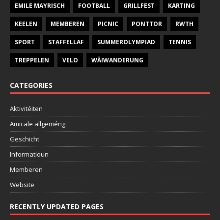
EMILE MAYRISCH
FOOTBALL
GRILLFEST
KARTING
KEELEN
MEMBEREN
PICNIC
PONTTOR
RWTH
SPORT
STAFFELLAF
SUMMEROLYMPIAD
TENNIS
TREPPELEN
VELO
WÄIWANDERUNG
CATEGORIES
Aktivitéiten
Amicale allgeméng
Geschicht
Informatioun
Memberen
Website
RECENTLY UPDATED PAGES