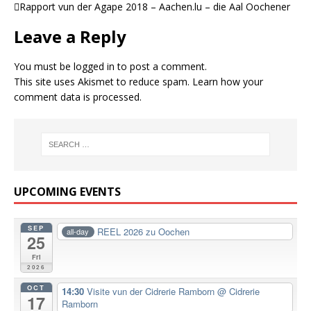
Rapport vun der Agape 2018 – Aachen.lu – die Aal Oochener
Leave a Reply
You must be
logged in
to post a comment.
This site uses Akismet to reduce spam.
Learn how your
comment data is processed.
UPCOMING EVENTS
SEP
REEL 2026 zu Oochen
all-day
25
Fri
2026
OCT
14:30
Visite vun der Cidrerie Ramborn
@ Cidrerie
17
Ramborn