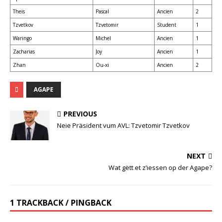
Theis
Pascal
Ancien
2
Tzvetkov
Tzvetomir
Student
1
Waringo
Michel
Ancien
1
Zacharias
Joy
Ancien
1
Zhan
Ou-xi
Ancien
2
AGAPE
PREVIOUS
Neie Präsident vum AVL: Tzvetomir Tzvetkov
NEXT
Wat gëtt et z’iessen op der Agape?
1 TRACKBACK / PINGBACK