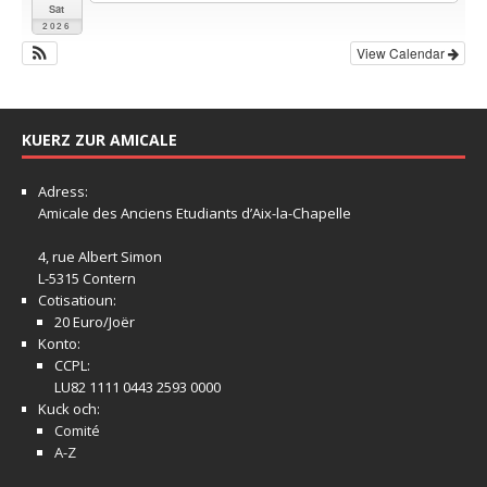
Sat
2026
View Calendar
KUERZ ZUR AMICALE
Adress:
Amicale
des Anciens Etudiants d’Aix-la-Chapelle
4, rue Albert Simon
L-5315 Contern
Cotisatioun:
20 Euro/Joër
Konto:
CCPL:
LU82 1111 0443 2593 0000
Kuck och:
Comité
A-Z