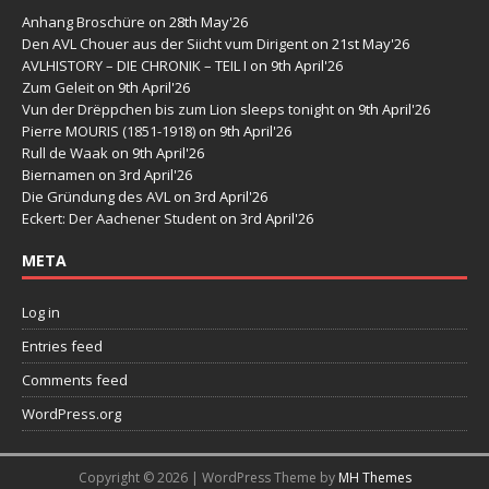
Anhang Broschüre
on 28th May'26
Den AVL Chouer aus der Siicht vum Dirigent
on 21st May'26
AVLHISTORY – DIE CHRONIK – TEIL I
on 9th April'26
Zum Geleit
on 9th April'26
Vun der Drëppchen bis zum Lion sleeps tonight
on 9th April'26
Pierre MOURIS (1851-1918)
on 9th April'26
Rull de Waak
on 9th April'26
Biernamen
on 3rd April'26
Die Gründung des AVL
on 3rd April'26
Eckert: Der Aachener Student
on 3rd April'26
META
Log in
Entries feed
Comments feed
WordPress.org
Copyright © 2026 | WordPress Theme by
MH Themes