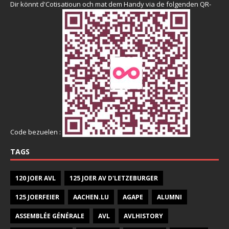
Dir könnt d'Cotisatioun och mat dem Handy via de folgenden QR-
Code bezuelen :
TAGS
120 JOER AVL
125 JOER AV D'LETZEBURGER
125 JOERFEIER
AACHEN.LU
AGAPE
ALUMNI
ASSEMBLÉE GÉNÉRALE
AVL
AVLHISTORY