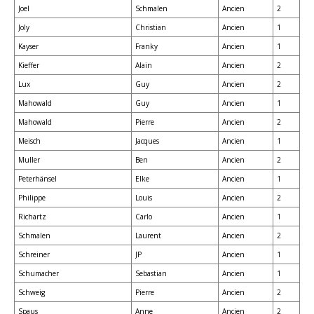
Joel
Schmalen
Ancien
2
Joly
Christian
Ancien
1
Kayser
Franky
Ancien
1
Kieffer
Alain
Ancien
2
Lux
Guy
Ancien
2
Mahowald
Guy
Ancien
1
Mahowald
Pierre
Ancien
2
Meisch
Jacques
Ancien
1
Muller
Ben
Ancien
2
Peterhänsel
Elke
Ancien
1
Philippe
Louis
Ancien
2
Richartz
Carlo
Ancien
1
Schmalen
Laurent
Ancien
2
Schreiner
JP
Ancien
1
Schumacher
Sebastian
Ancien
1
Schweig
Pierre
Ancien
2
Spaus
Anne
Ancien
2