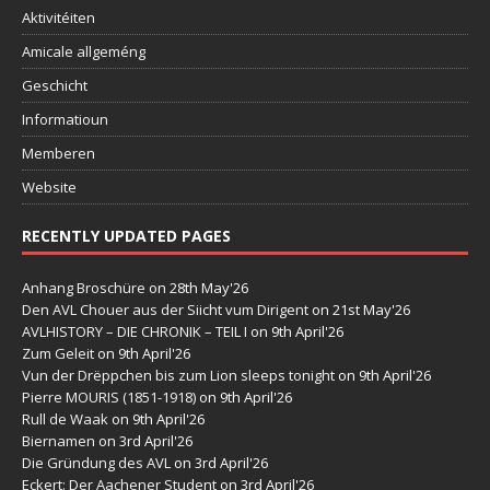
Aktivitéiten
Amicale allgeméng
Geschicht
Informatioun
Memberen
Website
RECENTLY UPDATED PAGES
Anhang Broschüre
on 28th May'26
Den AVL Chouer aus der Siicht vum Dirigent
on 21st May'26
AVLHISTORY – DIE CHRONIK – TEIL I
on 9th April'26
Zum Geleit
on 9th April'26
Vun der Drëppchen bis zum Lion sleeps tonight
on 9th April'26
Pierre MOURIS (1851-1918)
on 9th April'26
Rull de Waak
on 9th April'26
Biernamen
on 3rd April'26
Die Gründung des AVL
on 3rd April'26
Eckert: Der Aachener Student
on 3rd April'26