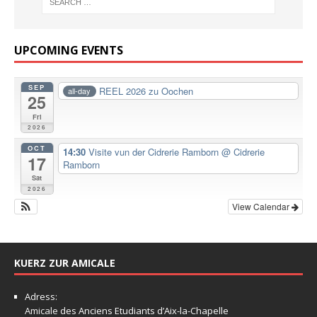
UPCOMING EVENTS
SEP
REEL 2026 zu Oochen
all-day
25
Fri
2026
OCT
14:30
Visite vun der Cidrerie Ramborn
@ Cidrerie
17
Ramborn
Sat
2026
View Calendar
KUERZ ZUR AMICALE
Adress:
Amicale
des Anciens Etudiants d’Aix-la-Chapelle