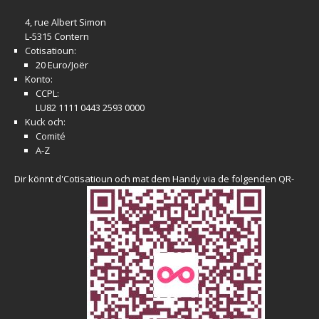
4, rue Albert Simon
L-5315 Contern
Cotisatioun:
20 Euro/Joër
Konto:
CCPL:
LU82 1111 0443 2593 0000
Kuck och:
Comité
A-Z
Dir könnt d'Cotisatioun och mat dem Handy via de folgenden QR-