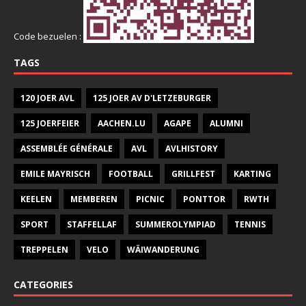
Code bezuelen :
TAGS
120 JOER AVL
125 JOER AV D'LETZEBURGER
125 JOERFEIER
AACHEN.LU
AGAPE
ALUMNI
ASSEMBLÉE GÉNÉRALE
AVL
AVLHISTORY
EMILE MAYRISCH
FOOTBALL
GRILLFEST
KARTING
KEELEN
MEMBEREN
PICNIC
PONTTOR
RWTH
SPORT
STAFFELLAF
SUMMEROLYMPIAD
TENNIS
TREPPELEN
VELO
WÄIWANDERUNG
CATEGORIES